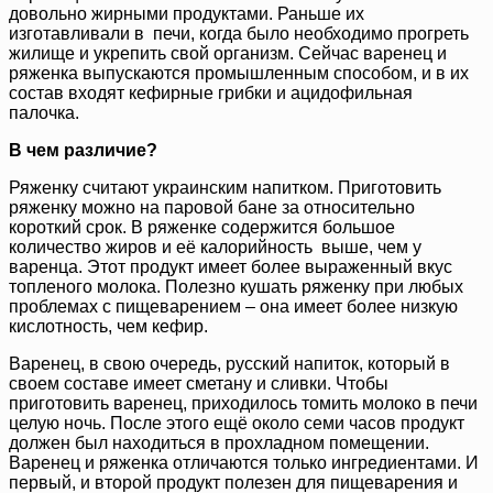
довольно жирными продуктами. Раньше их
изготавливали в печи, когда было необходимо прогреть
жилище и укрепить свой организм. Сейчас варенец и
ряженка выпускаются промышленным способом, и в их
состав входят кефирные грибки и ацидофильная
палочка.
В чем различие?
Ряженку считают украинским напитком. Приготовить
ряженку можно на паровой бане за относительно
короткий срок. В ряженке содержится большое
количество жиров и её калорийность выше, чем у
варенца. Этот продукт имеет более выраженный вкус
топленого молока. Полезно кушать ряженку при любых
проблемах с пищеварением – она имеет более низкую
кислотность, чем кефир.
Варенец, в свою очередь, русский напиток, который в
своем составе имеет сметану и сливки. Чтобы
приготовить варенец, приходилось томить молоко в печи
целую ночь. После этого ещё около семи часов продукт
должен был находиться в прохладном помещении.
Варенец и ряженка отличаются только ингредиентами. И
первый, и второй продукт полезен для пищеварения и