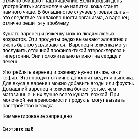
отлично очищают наш кишечник. Если каждый день
употреблять кисломолочные напитки, кожа станет
намного чище. В большинстве случаев угревая сыпь –
это следствие зашлакованности организма, а варенец
отлично решит эту проблему.
Кушать варенец и ряженку можно людям любых
возрастов. Эти продукты редко вызывают аллергию и
очень быстро усваиваются. Варенец и ряженка могут
послужить отличной профилактикой атеросклероза и
гипертонии. Они положительно влияют на сердце и
печень.
Употреблять варенец и ряженку нужно так же, как и
кефир. Этот продукт отлично дополнит мед или выпечка.
Для вкуса в варенец можно добавить ягоды или фрукты.
Домашний варенец и ряженка более густые, чем
магазинные, и их лучше всего кушать ложкой. При
молочной непереносимости продукты могут вызвать
расстройство желудка.
Комментирование запрещено
Смотрите ещё