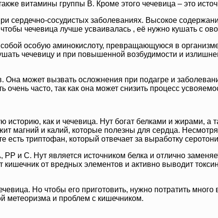
также витамины группы В. Кроме этого чечевица – это источ
ри сердечно-сосудистых заболеваниях. Высокое содержание
 чтобы чечевица лучше усваивалась , её нужно кушать с ов
собой особую аминокислоту, превращающуюся в организме в
ушать чечевицу и при повышенной возбудимости и излишне
в. Она может вызвать осложнения при подагре и заболевани
ь очень часто, так как она может снизить процесс усвояем
ю историю, как и чечевица. Нут богат белками и жирами, а 
т магний и калий, которые полезны для сердца. Несмотря 
те есть триптофан, который отвечает за выработку серотони
, РР и С. Нут является источником белка и отлично заменя
т кишечник от вредных элементов и активно выводит токсин
чевица. Но чтобы его приготовить, нужно потратить много
ой метеоризма и проблем с кишечником.