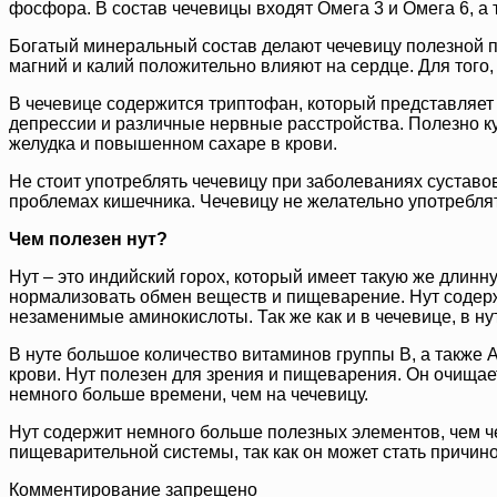
фосфора. В состав чечевицы входят Омега 3 и Омега 6, а 
Богатый минеральный состав делают чечевицу полезной п
магний и калий положительно влияют на сердце. Для того,
В чечевице содержится триптофан, который представляет 
депрессии и различные нервные расстройства. Полезно к
желудка и повышенном сахаре в крови.
Не стоит употреблять чечевицу при заболеваниях суставо
проблемах кишечника. Чечевицу не желательно употреблят
Чем полезен нут?
Нут – это индийский горох, который имеет такую же длинну
нормализовать обмен веществ и пищеварение. Нут содержи
незаменимые аминокислоты. Так же как и в чечевице, в ну
В нуте большое количество витаминов группы В, а также А
крови. Нут полезен для зрения и пищеварения. Он очищае
немного больше времени, чем на чечевицу.
Нут содержит немного больше полезных элементов, чем че
пищеварительной системы, так как он может стать причин
Комментирование запрещено