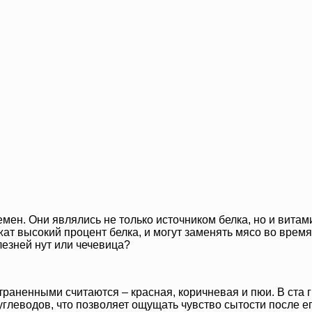
мен. Они являлись не только источником белка, но и вита
ат высокий процент белка, и могут заменять мясо во время 
лезней нут или чечевица?
раненными считаются – красная, коричневая и пюи. В ста г
глеводов, что позволяет ощущать чувство сытости после ег