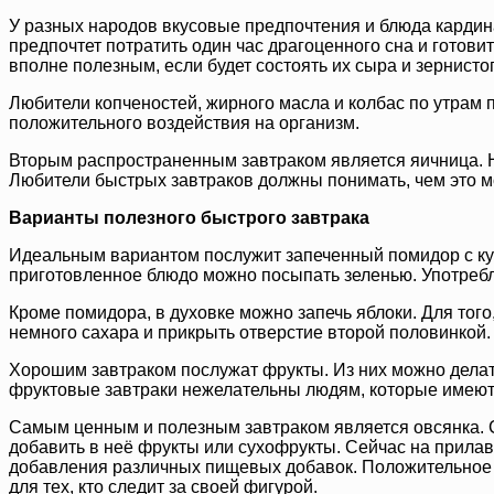
У разных народов вкусовые предпочтения и блюда кардин
предпочтет потратить один час драгоценного сна и готови
вполне полезным, если будет состоять их сыра и зернисто
Любители копченостей, жирного масла и колбас по утрам п
положительного воздействия на организм.
Вторым распространенным завтраком является яичница. Не
Любители быстрых завтраков должны понимать, чем это мо
Варианты полезного быстрого завтрака
Идеальным вариантом послужит запеченный помидор с кус
приготовленное блюдо можно посыпать зеленью. Употребл
Кроме помидора, в духовке можно запечь яблоки. Для тог
немного сахара и прикрыть отверстие второй половинкой.
Хорошим завтраком послужат фрукты. Из них можно делат
фруктовые завтраки нежелательны людям, которые имею
Самым ценным и полезным завтраком является овсянка. С
добавить в неё фрукты или сухофрукты. Сейчас на прилав
добавления различных пищевых добавок. Положительное в
для тех, кто следит за своей фигурой.