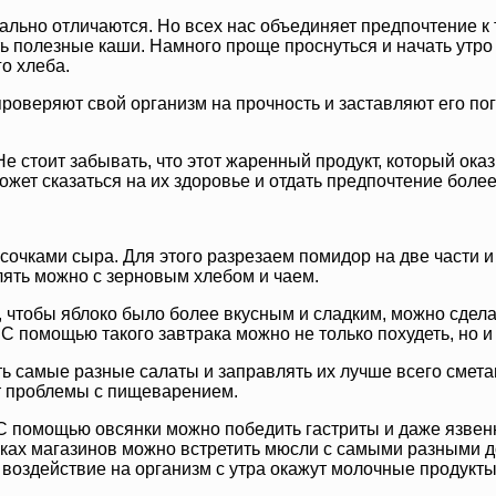
ально отличаются. Но всех нас объединяет предпочтение к
ть полезные каши. Намного проще проснуться и начать утро
го хлеба.
роверяют свой организм на прочность и заставляют его пог
 стоит забывать, что этот жаренный продукт, который оказ
жет сказаться на их здоровье и отдать предпочтение боле
очками сыра. Для этого разрезаем помидор на две части и
ять можно с зерновым хлебом и чаем.
о, чтобы яблоко было более вкусным и сладким, можно сдел
 С помощью такого завтрака можно не только похудеть, но 
ь самые разные салаты и заправлять их лучше всего смета
т проблемы с пищеварением.
 помощью овсянки можно победить гастриты и даже язвенн
ках магазинов можно встретить мюсли с самыми разными доб
оздействие на организм с утра окажут молочные продукты.