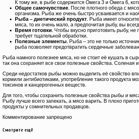
К тому же, в рыбе содержится Омега 3 и Омега 6, 
Общее самочувствие
. После плотного обеда с мяс
организма. Рыба же очень быстро усваивается и нао
Рыба – диетический продукт
. Рыба имеет относит
мяса, то их очень мало, а предпочитая рыбу, вы все
Время готовки
. Чтобы вкусно приготовить рыбу, не 
требует тщательной обработки.
Полезные элементы
. Рыба – это не только источни
рыба позволяет предотвратить сердечные заболевани
Рыба намного полезнее мяса, но не стоит её кушать в сыр
так она сохраняет все свои полезные свойства. Соленая и
Среди недостатков рыбы можно выделить её свойство впи
кормили антибиотиками, употребление такого продукта мо
токсинов и канцерогенных веществ.
Для того, чтобы сохранить полезные свойства рыбы и мяс
Рыбу лучше всего запекать, а мясо варить. В плохо приго
продукты у сомнительных продавцов.
Комментирование запрещено
Смотрите ещё