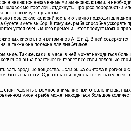
которые являются незаменимыми аминокислотами, и необход
ом человек мечтает лечь отдохнуть. Процесс переработки мя
борот тонизирует организм.
ельно невысокую калорийность и отлично подходит для диет
гда будете иметь выбор. К тому же, рыба способна ускорять
потребуется очень много времени. Этот продукт можно приго
к жирных кислот, но и витаминов А, Е и Д. В ней содержится
я, а также она полезна для диабетиков.
ом виде. Так же, как и в мясе, в ней может находиться бол
 копченая рыба практически теряет все свои полезные свой
тывать вредные вещества. Если рыба обитала в регионе с 
жет быть опасным. Однако такой недостаток есть и у всех 
а, стоит уделить огромное внимание приготовлению данных 
товленном мясе и рыбе может находиться большое количеств