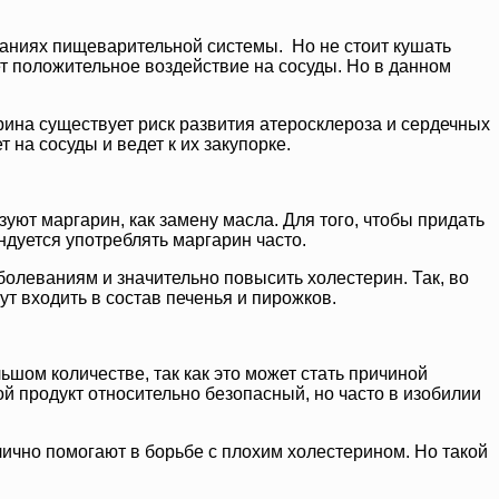
ваниях пищеварительной системы. Но не стоит кушать
т положительное воздействие на сосуды. Но в данном
рина существует риск развития атеросклероза и сердечных
на сосуды и ведет к их закупорке.
уют маргарин, как замену масла. Для того, чтобы придать
ндуется употреблять маргарин часто.
болеваниям и значительно повысить холестерин. Так, во
т входить в состав печенья и пирожков.
шом количестве, так как это может стать причиной
й продукт относительно безопасный, но часто в изобилии
лично помогают в борьбе с плохим холестерином. Но такой