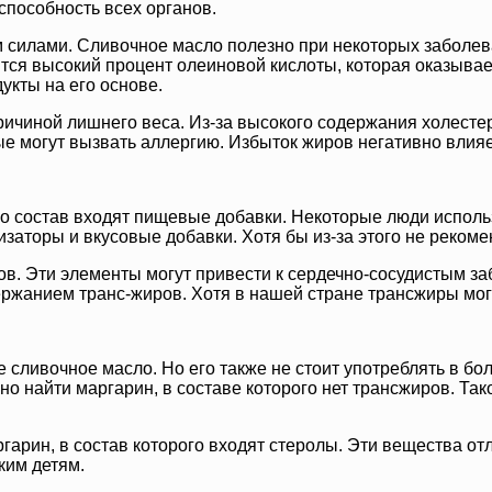
пособность всех органов.
м силами. Сливочное масло полезно при некоторых заболе
тся высокий процент олеиновой кислоты, которая оказывае
укты на его основе.
ричиной лишнего веса. Из-за высокого содержания холесте
 могут вызвать аллергию. Избыток жиров негативно влияет 
го состав входят пищевые добавки. Некоторые люди использ
изаторы и вкусовые добавки. Хотя бы из-за этого не рекоме
в. Эти элементы могут привести к сердечно-сосудистым за
ржанием транс-жиров. Хотя в нашей стране трансжиры могу
ливочное масло. Но его также не стоит употреблять в боль
 найти маргарин, в составе которого нет трансжиров. Тако
арин, в состав которого входят стеролы. Эти вещества от
ким детям.