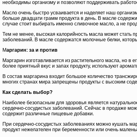
необходимы организму и позволяют поддерживать работос
Масло очень быстро усваивается и наделяет наш организ
больше двадцати грамм продукта в день. В масле содержи
случае стоит выбирать именно сливочное масло, а не прод
Тем не менее, высокая калорийность масла может стать п
заболеваний. В масле содержатся молочные белки, которые
М
аргарин: за и против
Маргарин изготавливается из растительного масла, но в е
более приятный вкус и запах продукту, используют аромат
В состав маргарина входит большое количество трансжиро
многих странах мира запрещены продукты с высоким соде
Как сделать выбор?
Наиболее безопасным для здоровья является натуральное с
сердечно-сосудистых заболеваний. Сейчас в продаже можно
содержит различные пищевые добавки.
При сердечно-сосудистых заболеваниях можно кушать марг
продукт нежелателен при беременности или очень малень