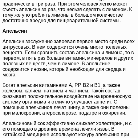
практически в три раза. При этом человек легко может
съесть апельсин за раз, что нельзя сделать с лимоном. К
тому же употреблять лимоны в большом количестве
достаточно вредно для пищеварительной системы.
Апельсин
Апельсин заслуженно завоевал первое место среди всех
цитрусовых. В нем содержится очень много полезных
веществ. Если сравнить состав апельсина и лимона, то в
первом, в пять раз больше витамин, минералов и других
полезных веществ, чем в лимоне. В апельсине
содержится инозин, который необходим для сердца и
мозга.
Богат апельсин витаминами А, РР, B2 и В1, а также
железом, калием, натрием и магнием. Такой состав
оказывает положительное воздействие на кровеносную
систему организма и отлично улучшает аппетит. С
помощью апельсинов лечат цингу, а также они полезны
при малокровии, атеросклерозе, подагре и ожирении.
Апельсиновый сок эффективно снижает холестерин, и с
его помощью в древние времена лечили язвы. В
китайской медицине используют кожуру апельсина при