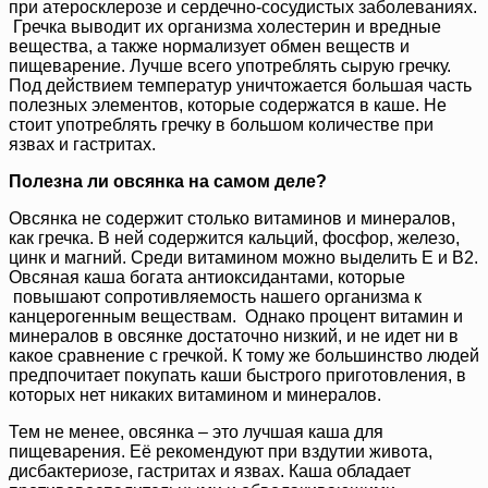
при атеросклерозе и сердечно-сосудистых заболеваниях.
Гречка выводит их организма холестерин и вредные
вещества, а также нормализует обмен веществ и
пищеварение. Лучше всего употреблять сырую гречку.
Под действием температур уничтожается большая часть
полезных элементов, которые содержатся в каше. Не
стоит употреблять гречку в большом количестве при
язвах и гастритах.
Полезна ли овсянка на самом деле?
Овсянка не содержит столько витаминов и минералов,
как гречка. В ней содержится кальций, фосфор, железо,
цинк и магний. Среди витамином можно выделить Е и В2.
Овсяная каша богата антиоксидантами, которые
повышают сопротивляемость нашего организма к
канцерогенным веществам. Однако процент витамин и
минералов в овсянке достаточно низкий, и не идет ни в
какое сравнение с гречкой. К тому же большинство людей
предпочитает покупать каши быстрого приготовления, в
которых нет никаких витамином и минералов.
Тем не менее, овсянка – это лучшая каша для
пищеварения. Её рекомендуют при вздутии живота,
дисбактериозе, гастритах и язвах. Каша обладает