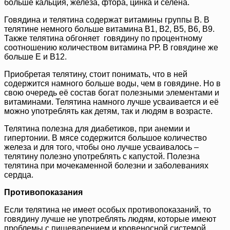
больше кальция, железа, фтора, цинка и селена.
Говядина и телятина содержат витамины группы В. В
телятине немного больше витамина В1, В2, В5, В6, В9.
Также телятина обгоняет говядину по процентному
соотношению количеством витамина РР. В говядине же
больше Е и В12.
Приобретая телятину, стоит понимать, что в ней
содержится намного больше воды, чем в говядине. Но в
свою очередь её состав богат полезными элементами и
витаминами. Телятина намного лучше усваивается и её
можно употреблять как детям, так и людям в возрасте.
Телятина полезна для диабетиков, при анемии и
гипертонии. В мясе содержится большое количество
железа и для того, чтобы оно лучше усваивалось –
телятину полезно употреблять с капустой. Полезна
телятина при мочекаменной болезни и заболеваниях
сердца.
Противопоказания
Если телятина не имеет особых противопоказаний, то
говядину лучше не употреблять людям, которые имеют
проблемы с пищеварением и кровеносной системой.