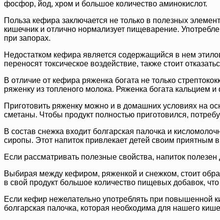
фосфор, йод, хром и большое количество аминокислот.
Польза кефира заключается не только в полезных элемент
кишечник и отлично нормализует пищеварение. Употребле
при запорах.
Недостатком кефира является содержащийся в нем этиловы
переносят токсическое воздействие, также стоит отказать
В отличие от кефира ряженка богата не только стрептоко
ряженку из топленого молока. Ряженка богата кальцием и 
Приготовить ряженку можно и в домашних условиях на осн
сметаны. Чтобы продукт полностью приготовился, потребу
В состав снежка входит болгарская палочка и кисломолоч
сиропы. Этот напиток привлекает детей своим приятным в
Если рассматривать полезные свойства, напиток полезен
Выбирая между кефиром, ряженкой и снежком, стоит обрат
в свой продукт большое количество пищевых добавок, что
Если кефир нежелательно употреблять при повышенной кис
болгарская палочка, которая необходима для нашего кишеч