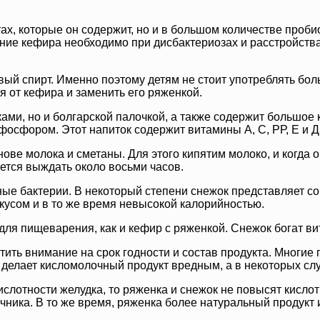
ах, которые он содержит, но и в большом количестве проби
ние кефира необходимо при дисбактериозах и расстройства
й спирт. Именно поэтому детям не стоит употреблять боль
ся от кефира и заменить его ряженкой.
кками, но и болгарской палочкой, а также содержит большо
фосфором. Этот напиток содержит витамины А, С, РР, Е и Д
ове молока и сметаны. Для этого кипятим молоко, и когда 
ется выждать около восьми часов.
ные бактерии. В некоторый степени снежок представляет со
кусом и в то же время невысокой калорийностью.
 для пищеварения, как и кефир с ряженкой. Снежок богат 
ить внимание на срок годности и состав продукта. Многие 
 делает кисломолочный продукт вредным, а в некоторых слу
лотности желудка, то ряженка и снежок не повысят кислотн
ника. В то же время, ряженка более натуральный продукт и