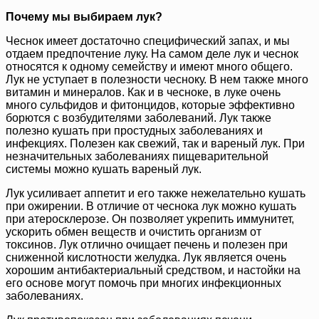
Почему мы выбираем лук?
Чеснок имеет достаточно специфический запах, и мы
отдаем предпочтение луку. На самом деле лук и чеснок
относятся к одному семейству и имеют много общего.
Лук не уступает в полезности чесноку. В нем также много
витамин и минералов. Как и в чесноке, в луке очень
много сульфидов и фитонцидов, которые эффективно
борются с возбудителями заболеваний. Лук также
полезно кушать при простудных заболеваниях и
инфекциях. Полезен как свежий, так и вареный лук. При
незначительных заболеваниях пищеварительной
системы можно кушать вареный лук.
Лук усиливает аппетит и его также нежелательно кушать
при ожирении. В отличие от чеснока лук можно кушать
при атеросклерозе. Он позволяет укрепить иммунитет,
ускорить обмен веществ и очистить организм от
токсинов. Лук отлично очищает печень и полезен при
сниженной кислотности желудка. Лук является очень
хорошим антибактериальный средством, и настойки на
его основе могут помочь при многих инфекционных
заболеваниях.