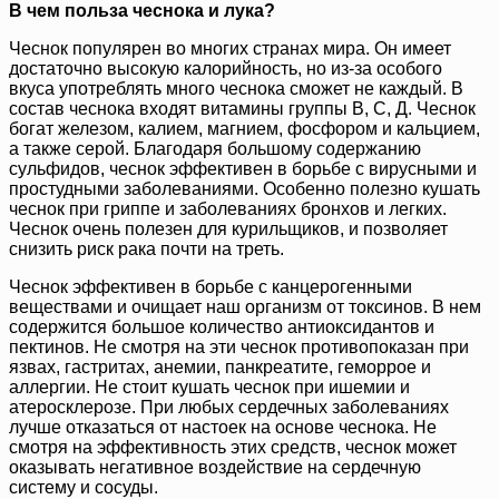
В чем польза чеснока и лука?
Чеснок популярен во многих странах мира. Он имеет
достаточно высокую калорийность, но из-за особого
вкуса употреблять много чеснока сможет не каждый. В
состав чеснока входят витамины группы В, С, Д. Чеснок
богат железом, калием, магнием, фосфором и кальцием,
а также серой. Благодаря большому содержанию
сульфидов, чеснок эффективен в борьбе с вирусными и
простудными заболеваниями. Особенно полезно кушать
чеснок при гриппе и заболеваниях бронхов и легких.
Чеснок очень полезен для курильщиков, и позволяет
снизить риск рака почти на треть.
Чеснок эффективен в борьбе с канцерогенными
веществами и очищает наш организм от токсинов. В нем
содержится большое количество антиоксидантов и
пектинов. Не смотря на эти чеснок противопоказан при
язвах, гастритах, анемии, панкреатите, геморрое и
аллергии. Не стоит кушать чеснок при ишемии и
атеросклерозе. При любых сердечных заболеваниях
лучше отказаться от настоек на основе чеснока. Не
смотря на эффективность этих средств, чеснок может
оказывать негативное воздействие на сердечную
систему и сосуды.