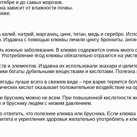
нтябре и до самых морозов.
на зависит от влажности почвы.
ниже.
ь калий, натрий, марганец, цинк, титан, медь и серебро. Исп
. Издавна с помощью клюквы лечили цингу, бронхиты, анги
ь кожные заболевания. В клюкве содержится очень много 
Употребление ягод клюквы обязательно отразится на умств
ств и элементов. Издавна их использовали знахари и цели
ики богаты дубильными веществами и кислотами. Полезна я
 ягоды лучше всего в свежем виде – при варке теряется бо
ических кислот оказывает положительное воздействие на о
и бруснику можно не всем. При повышенной кислотности же
ву и бруснику людям с низким давлением.
 ответить, что полезнее клюква или брусника. Если клюква
нитета и укрепления здоровья желательно употреблять и клю