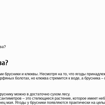
ква?
ва?
и брусники и клюквы. Несмотря на то, что ягоды принадле
рфяных болотах, но клюква стремится к воде, а брусника –
бруснику можно в достаточно сухом лесу.
сантиметров – это стелющиеся растение, которое имеет неб
нец мая. Ягоды у брусники появляются практически на цел