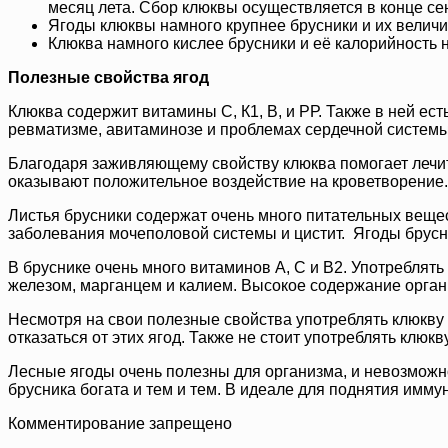
месяц лета. Сбор клюквы осуществляется в конце се
Ягоды клюквы намного крупнее брусники и их величи
Клюква намного кислее брусники и её калорийность 
Полезные свойства ягод
Клюква содержит витамины С, К1, В, и РР. Также в ней ест
ревматизме, авитаминозе и проблемах сердечной системы
Благодаря заживляющему свойству клюква помогает лечит
оказывают положительное воздействие на кроветворение. 
Листья брусники содержат очень много питательных веще
заболевания мочеполовой системы и цистит. Ягоды брусн
В бруснике очень много витаминов А, С и В2. Употреблять
железом, марганцем и калием. Высокое содержание орган
Несмотря на свои полезные свойства употреблять клюкву 
отказаться от этих ягод. Также не стоит употреблять клюк
Лесные ягоды очень полезны для организма, и невозможно
брусника богата и тем и тем. В идеале для поднятия имму
Комментирование запрещено