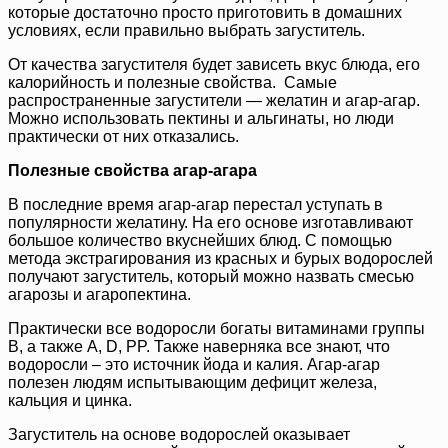
которые достаточно просто приготовить в домашних
условиях, если правильно выбрать загуститель.
От качества загустителя будет зависеть вкус блюда, его
калорийность и полезные свойства. Самые
распространенные загустители — желатин и агар-агар.
Можно использовать пектины и альгинаты, но люди
практически от них отказались.
Полезные свойства агар-агара
В последние время агар-агар перестал уступать в
популярности желатину. На его основе изготавливают
большое количество вкуснейших блюд. С помощью
метода экстрагирования из красных и бурых водорослей
получают загуститель, который можно назвать смесью
агарозы и агаропектина.
Практически все водоросли богаты витаминами группы
В, а также А, D, PP. Также наверняка все знают, что
водоросли – это источник йода и калия. Агар-агар
полезен людям испытывающим дефицит железа,
кальция и цинка.
Загуститель на основе водорослей оказывает