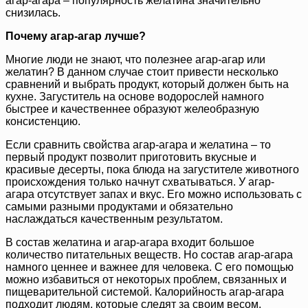
агар-агара – популярность желатина значительно
снизилась.
Почему агар-агар лучше?
Многие люди не знают, что полезнее агар-агар или
желатин? В данном случае стоит привести несколько
сравнений и выбрать продукт, который должен быть на
кухне. Загуститель на основе водорослей намного
быстрее и качественнее образуют желеобразную
консистенцию.
Если сравнить свойства агар-агара и желатина – то
первый продукт позволит приготовить вкусные и
красивые десерты, пока блюда на загустителе животного
происхождения только начнут схватываться. У агар-
агара отсутствует запах и вкус. Его можно использовать с
самыми разными продуктами и обязательно
наслаждаться качественным результатом.
В состав желатина и агар-агара входит большое
количество питательных веществ. Но состав агар-агара
намного ценнее и важнее для человека. С его помощью
можно избавиться от некоторых проблем, связанных и
пищеварительной системой. Калорийность агар-агара
подходит людям, которые следят за своим весом.