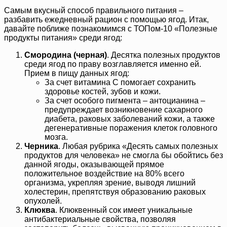
Самым вкусный способ правильного питания –
разбавить ежедневный рацион с помощью ягод. Итак,
давайте поближе познакомимся с ТОПом-10 «Полезные
продукты питания» среди ягод:
Смородина (черная)
. Десятка полезных продуктов
среди ягод по праву возглавляется именно ей.
Прием в пищу данных ягод:
За счет витамина С помогает сохранить
здоровье костей, зубов и кожи.
За счет особого пигмента – антоцианина –
предупреждает возникновение сахарного
диабета, раковых заболеваний кожи, а также
дегенеративные поражения клеток головного
мозга.
Черника
. Любая рубрика «Десять самых полезных
продуктов для человека» не смогла бы обойтись без
данной ягоды, оказывающей прямое
положительное воздействие на 80% всего
организма, укрепляя зрение, выводя лишний
холестерин, препятствуя образованию раковых
опухолей.
Клюква
. Клюквенный сок имеет уникальные
антибактериальные свойства, позволяя