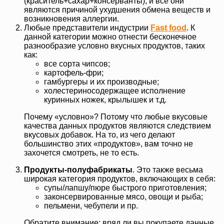
(краситель+сахар+консерванты), и все они
являются причиной ухудшения обмена веществ и
возникновения аллергии.
Любые представители индустрии
Fast food
. К
данной категории можно отнести бесконечное
разнообразие условно вкусных продуктов, таких
как:
все сорта чипсов;
картофель-фри;
гамбургеры и их производные;
холестериносодержащее исполнение
куринных ножек, крылышек и т.д.
Почему «условно»? Потому что любые вкусовые
качества данных продуктов являются следствием
вкусовых добавок. На то, из чего делают
большинство этих «продуктов», вам точно не
захочется смотреть, не то есть.
Продукты-полуфабрикаты
. Это также весьма
широкая категория продуктов, включающих в себя:
супы/лапшу/пюре быстрого приготовления;
законсервированные мясо, овощи и рыба;
пельмени, чебупели и пр.
Обратите внимание: вряд ли вы покупаете данные