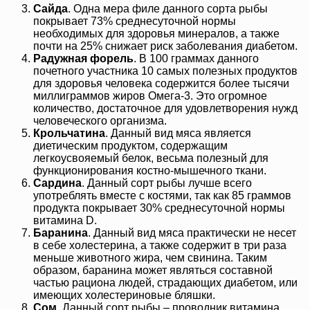
Сайда
. Одна мера филе данного сорта рыбы
покрывает 73% среднесуточной нормы
необходимых для здоровья минералов, а также
почти на 25% снижает риск заболевания диабетом.
Радужная форель
. В 100 граммах данного
почетного участника 10 самых полезных продуктов
для здоровья человека содержится более тысячи
миллиграммов жиров Омега-3. Это огромное
количество, достаточное для удовлетворения нужд
человеческого организма.
Крольчатина
. Данный вид мяса является
диетическим продуктом, содержащим
легкоусвояемый белок, весьма полезный для
функционирования костно-мышечного ткани.
Сардина
. Данный сорт рыбы лучше всего
употреблять вместе с костями, так как 85 граммов
продукта покрывает 30% среднесуточной нормы
витамина D.
Баранина
. Данный вид мяса практически не несет
в себе холестерина, а также содержит в три раза
меньше животного жира, чем свинина. Таким
образом, баранина может являться составной
частью рациона людей, страдающих диабетом, или
имеющих холестериновые бляшки.
Сом
. Данный сорт рыбы – проводник витамина