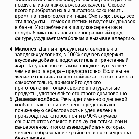
продукты из-за ярких вкусовых качеств. Скорее
всего приобретая их вы пытаетесь сэкономить
время на приготовлении пищи. Очень зря, ведь все
эти продукты – комок синтетики и вкусовых добавок
в банке. Употребление в пищу консервантов и
полуфабрикатов наносит непоправимый вред
фигуре, ухудшает метаболизм и вызывае аллергию.
Майонез
. Данный продукт, изготовленный в
заводских условиях, в 100% случаев содержит
вкусовые добавки, подсластитель и трансгенный
жир. Натурального в таком продукте чуть менее,
чем ничего, а вреда – предостаточно. Если вы не
желаете отказываться от майонеза, то готовьте его
самостоятельно, применяйте для его
приготовления только свежие и натуральные
продукты, употребляйте его строго дозированно.
Дешевая колбаса
. Речь идет именно о дешевой
колбасе, так как низкие цены предполагают
пониженную себестоимость и удешевление
производства, которое почти в 90% случаев
означает отказ от мяса в пользу синтетики, сои и
канцерогенов, итогом взаимодействия которых
является образование крайне опасного вещества –
бензопирена.