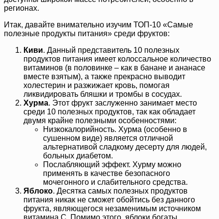
регионах.
Итак, давайте внимательно изучим ТОП-10 «Самые
полезные продукты питания» среди фруктов:
Киви
. Данный представитель 10 полезных
продуктов питания имеет колоссальное количество
витаминов (в половинке – как в банане и ананасе
вместе взятым), а также прекрасно выводит
холестерин и разжижает кровь, помогая
ликвидировать бляшки и тромбы в сосудах.
Хурма
. Этот фрукт заслуженно занимает место
среди 10 полезных продуктов, так как обладает
двумя крайне полезными особенностями:
Низкокалорийность. Хурма (особенно в
сушенном виде) является отличной
альтернативой сладкому десерту для людей,
больных диабетом.
Послабляющий эффект. Хурму можно
применять в качестве безопасного
мочегонного и слабительного средства.
Яблоко
. Десятка самых полезных продуктов
питания никак не сможет обойтись без данного
фрукта, являющегося незаменимым источником
витамина С. Помимо этого, яблоки богаты