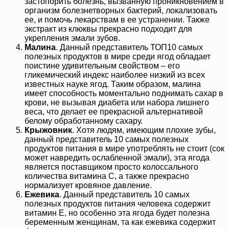
застопорить болезнь, вызванную проникновением в
организм болезнетворных бактерий, локализовать
ее, и помочь лекарствам в ее устранении. Также
экстракт из клюквы прекрасно подходит для
укрепления эмали зубов.
Малина
. Данный представитель ТОП10 самых
полезных продуктов в мире среди ягод обладает
поистине удивительным свойством – его
гликемический индекс наиболее низкий из всех
известных науке ягод. Таким образом, малина
имеет способность моментально поднимать сахар в
крови, не вызывая диабета или набора лишнего
веса, что делает ее прекрасной альтернативой
белому обработанному сахару.
Крыжовник
. Хотя людям, имеющим плохие зубы,
данный представитель 10 самых полезных
продуктов питания в мире употреблять не стоит (сок
может навредить ослабленной эмали), эта ягода
является поставщиком просто колоссального
количества витамина С, а также прекрасно
нормализует кровяное давление.
Ежевика
. Данный представитель 10 самых
полезных продуктов питания человека содержит
витамин Е, но особенно эта ягода будет полезна
беременным женщинам, та как ежевика содержит