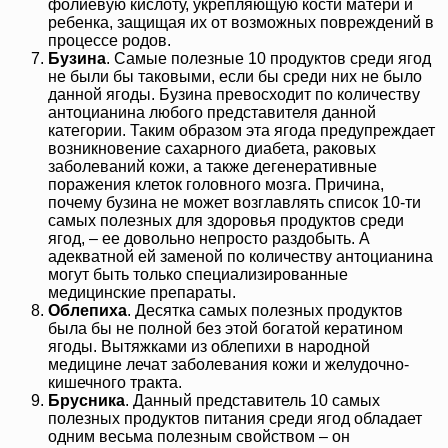
фолиевую кислоту, укрепляющую кости матери и
ребенка, защищая их от возможных повреждений в
процессе родов.
Бузина
. Самые полезные 10 продуктов среди ягод
не были бы таковыми, если бы среди них не было
данной ягоды. Бузина превосходит по количеству
антоцианина любого представителя данной
категории. Таким образом эта ягода предупреждает
возникновение сахарного диабета, раковых
заболеваний кожи, а также дегенеративные
поражения клеток головного мозга. Причина,
почему бузина не может возглавлять список 10-ти
самых полезных для здоровья продуктов среди
ягод, – ее довольно непросто раздобыть. А
адекватной ей заменой по количеству антоцианина
могут быть только специализированные
медицинские препараты.
Облепиха
. Десятка самых полезных продуктов
была бы не полной без этой богатой кератином
ягоды. Вытяжками из облепихи в народной
медицине лечат заболевания кожи и желудочно-
кишечного тракта.
Брусника
. Данный представитель 10 самых
полезных продуктов питания среди ягод обладает
одним весьма полезным свойством – он