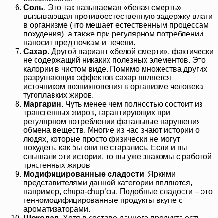
Соль
. Это так называемая «белая смерть»,
вызывающая противоестественную задержку влаги
в организме (что мешает естественным процессам
похудения), а также при регулярном потреблении
наносит вред почкам и печени.
Сахар
. Другой вариант «белой смерти», фактически
не содержащий никаких полезных элементов. Это
калории в чистом виде. Помимо множества других
разрушающих эффектов сахар является
источником возникновения в организме человека
тугоплавких жиров.
Маргарин
. Чуть менее чем полностью состоит из
трансгенных жиров, гарантирующих при
регулярном потреблении фатальные нарушения
обмена веществ. Многие из нас знают истории о
людях, которые просто физически не могут
похудеть, как бы они не старались. Если и вы
слышали эти истории, то вы уже знакомы с работой
трнсгенных жиров.
Модифицированные сладости
. Яркими
представителями данной категории являются,
например, chupa-chup’сы. Подобные сладости – это
генномодифицированные продукты вкупе с
ароматизаторами.
Шоколад
. Хотя в составе данного продукта есть